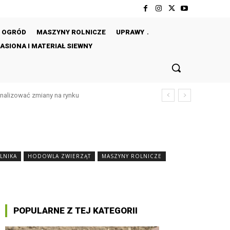
OGRÓD
MASZYNY ROLNICZE
UPRAWY
ASIONA I MATERIAŁ SIEWNY
analizować zmiany na rynku
w – 5 skutecznych metod bez chemii
OLNIKA
HODOWLA ZWIERZĄT
MASZYNY ROLNICZE
POPULARNE Z TEJ KATEGORII