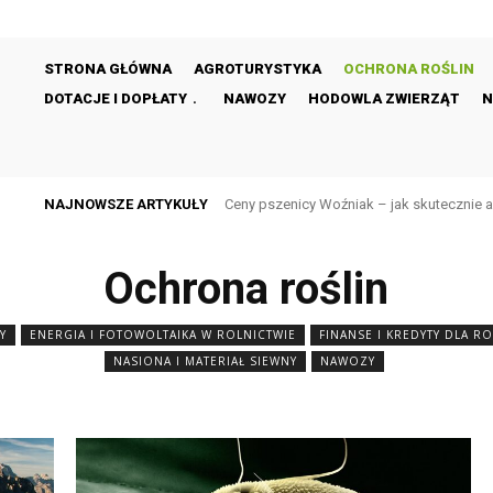
STRONA GŁÓWNA
AGROTURYSTYKA
OCHRONA ROŚLIN
DOTACJE I DOPŁATY
NAWOZY
HODOWLA ZWIERZĄT
N
NAJNOWSZE ARTYKUŁY
Ceny pszenicy Woźniak – jak skutecznie 
Ekoschemat biologiczna ochrona upra
Ochrona roślin
Y
ENERGIA I FOTOWOLTAIKA W ROLNICTWIE
FINANSE I KREDYTY DLA R
NASIONA I MATERIAŁ SIEWNY
NAWOZY