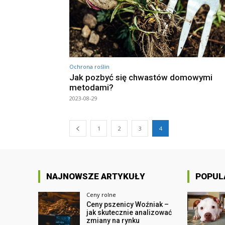
Ochrona roślin
Jak pozbyć się chwastów domowymi
metodami?
2023-08-29
1
2
3
4
NAJNOWSZE ARTYKUŁY
POPUL
Ceny rolne
Ceny pszenicy Woźniak –
jak skutecznie analizować
zmiany na rynku