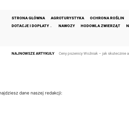
STRONA GŁÓWNA
AGROTURYSTYKA
OCHRONA ROŚLIN
DOTACJE I DOPŁATY
NAWOZY
HODOWLA ZWIERZĄT
N
NAJNOWSZE ARTYKUŁY
Ceny pszenicy Woźniak – jak skutecznie 
Ekoschemat biologiczna ochrona upra
ajdziesz dane naszej redakcji: