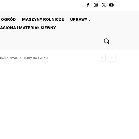
OGRÓD
MASZYNY ROLNICZE
UPRAWY
ASIONA I MATERIAŁ SIEWNY
analizować zmiany na rynku
w – 5 skutecznych metod bez chemii