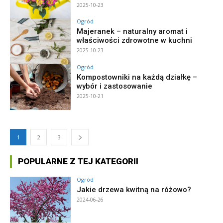
2025-10-23
Ogród
Majeranek – naturalny aromat i
właściwości zdrowotne w kuchni
2025-10-23
Ogród
Kompostowniki na każdą działkę –
wybór i zastosowanie
2025-10-21
1
2
3
POPULARNE Z TEJ KATEGORII
Ogród
Jakie drzewa kwitną na różowo?
2024-06-26