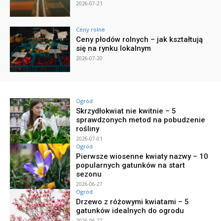
2026-07-21
Ceny rolne
Ceny płodów rolnych – jak kształtują
się na rynku lokalnym
2026-07-20
Ogród
Skrzydłokwiat nie kwitnie – 5
sprawdzonych metod na pobudzenie
rośliny
2026-07-01
Ogród
Pierwsze wiosenne kwiaty nazwy – 10
popularnych gatunków na start
sezonu
2026-06-27
Ogród
Drzewo z różowymi kwiatami – 5
gatunków idealnych do ogrodu
2026-06-27