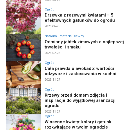
Ogród
Drzewka z rozowymi kwiatami – 5
efektownych gatunków do ogrodu
2026-06-25
Nasiona i materiał siewny
Odmiany jabłek zimowych o najlepszej
trwałości i smaku
2026-02-26
Ogród
Cała prawda o awokado: wartości
odżywcze i zastosowania w kuchni
2025-11-27
Ogród
Krzewy przed domem zdjęcia i
inspiracje do wyjątkowej aranżacji
ogrodu
2025-11-27
Ogród
Wiosenne kwiaty: kolory i gatunki
rozkwitające w twoim ogrodzie