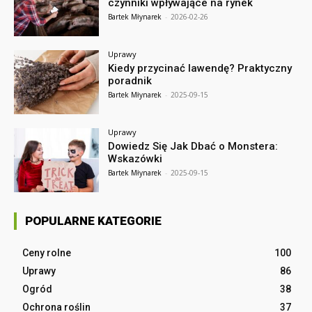
czynniki wpływające na rynek
Bartek Młynarek
-
2026-02-26
Uprawy
Kiedy przycinać lawendę? Praktyczny
poradnik
Bartek Młynarek
-
2025-09-15
Uprawy
Dowiedz Się Jak Dbać o Monstera:
Wskazówki
Bartek Młynarek
-
2025-09-15
POPULARNE KATEGORIE
Ceny rolne
100
Uprawy
86
Ogród
38
Ochrona roślin
37