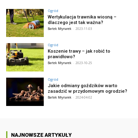
Ogród
Wertykulacja trawnika wiosną –
dlaczego jest tak ważna?
Bartek Młynarek
-
2023-11-03
Ogród
Koszenie trawy – jak robić to
prawidłowo?
Bartek Młynarek
-
2023-10-25
Ogród
Jakie odmiany goździków warto
zasadzić w przydomowym ogrodzie?
Bartek Młynarek
-
2024-04-02
NAJNOWSZE ARTYKUŁY