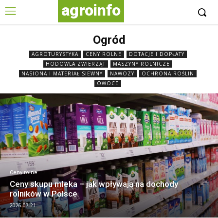
agroinfo
Ogród
AGROTURYSTYKA
CENY ROLNE
DOTACJE I DOPŁATY
HODOWLA ZWIERZĄT
MASZYNY ROLNICZE
NASIONA I MATERIAŁ SIEWNY
NAWOZY
OCHRONA ROŚLIN
OWOCE
Ceny rolne
Ceny skupu mleka – jak wpływają na dochody
rolników w Polsce
2026-07-21