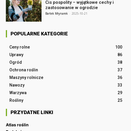
Cis pospolity – wyjątkowe cechy i
zastosowanie w ogrodzie
Bartek Młynarek
-
2025-10-21
POPULARNE KATEGORIE
Ceny rolne
100
Uprawy
86
Ogród
38
Ochrona roślin
37
Maszyny rolnicze
36
Nawozy
33
Warzywa
29
Rośliny
25
PRZYDATNE LINKI
Atlas roślin