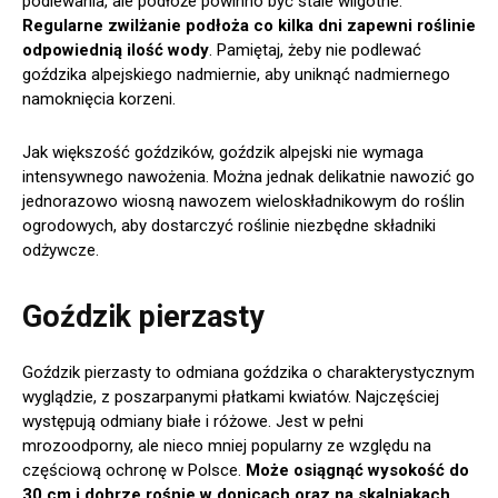
podlewania, ale podłoże powinno być stale wilgotne.
Regularne zwilżanie podłoża co kilka dni zapewni roślinie
odpowiednią ilość wody
. Pamiętaj, żeby nie podlewać
goździka alpejskiego nadmiernie, aby uniknąć nadmiernego
namoknięcia korzeni.
Jak większość goździków, goździk alpejski nie wymaga
intensywnego nawożenia. Można jednak delikatnie nawozić go
jednorazowo wiosną nawozem wieloskładnikowym do roślin
ogrodowych, aby dostarczyć roślinie niezbędne składniki
odżywcze.
Goździk pierzasty
Goździk pierzasty to odmiana goździka o charakterystycznym
wyglądzie, z poszarpanymi płatkami kwiatów. Najczęściej
występują odmiany białe i różowe. Jest w pełni
mrozoodporny, ale nieco mniej popularny ze względu na
częściową ochronę w Polsce.
Może osiągnąć wysokość do
30 cm i dobrze rośnie w donicach oraz na skalniakach
.