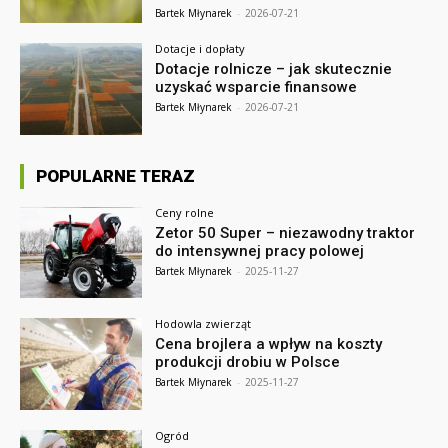
Bartek Młynarek
-
2026-07-21
Dotacje i dopłaty
Dotacje rolnicze – jak skutecznie
uzyskać wsparcie finansowe
Bartek Młynarek
-
2026-07-21
POPULARNE TERAZ
Ceny rolne
Zetor 50 Super – niezawodny traktor
do intensywnej pracy polowej
Bartek Młynarek
-
2025-11-27
Hodowla zwierząt
Cena brojlera a wpływ na koszty
produkcji drobiu w Polsce
Bartek Młynarek
-
2025-11-27
Ogród