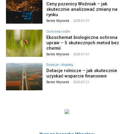
Ceny pszenicy Woźniak – jak
skutecznie analizować zmiany na
rynku
Bartek Młynarek
-
2026-07-21
Ochrona roślin
Ekoschemat biologiczna ochrona
upraw – 5 skutecznych metod bez
chemii
Bartek Młynarek
-
2026-07-21
Dotacje i dopłaty
Dotacje rolnicze – jak skutecznie
uzyskać wsparcie finansowe
Bartek Młynarek
-
2026-07-21