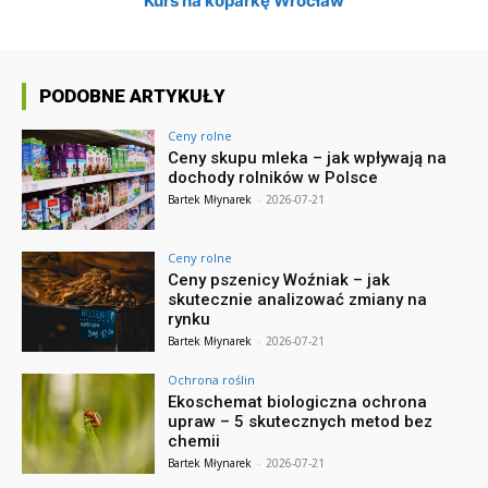
Kurs na koparkę Wrocław
PODOBNE ARTYKUŁY
Ceny rolne
Ceny skupu mleka – jak wpływają na
dochody rolników w Polsce
Bartek Młynarek
-
2026-07-21
Ceny rolne
Ceny pszenicy Woźniak – jak
skutecznie analizować zmiany na
rynku
Bartek Młynarek
-
2026-07-21
Ochrona roślin
Ekoschemat biologiczna ochrona
upraw – 5 skutecznych metod bez
chemii
Bartek Młynarek
-
2026-07-21