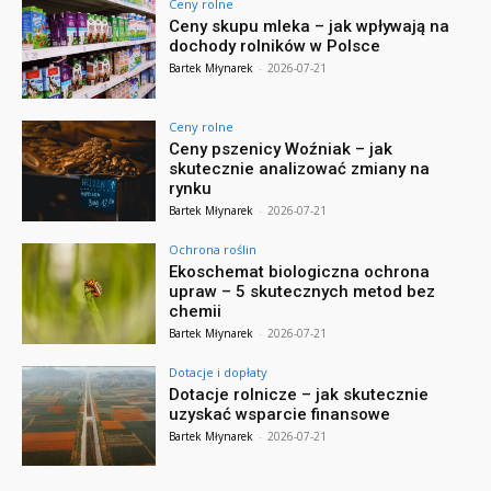
Ceny rolne
Ceny skupu mleka – jak wpływają na
dochody rolników w Polsce
Bartek Młynarek
-
2026-07-21
Ceny rolne
Ceny pszenicy Woźniak – jak
skutecznie analizować zmiany na
rynku
Bartek Młynarek
-
2026-07-21
Ochrona roślin
Ekoschemat biologiczna ochrona
upraw – 5 skutecznych metod bez
chemii
Bartek Młynarek
-
2026-07-21
Dotacje i dopłaty
Dotacje rolnicze – jak skutecznie
uzyskać wsparcie finansowe
Bartek Młynarek
-
2026-07-21