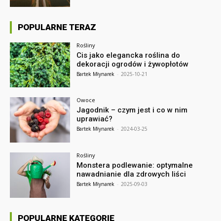
POPULARNE TERAZ
Rośliny
Cis jako elegancka roślina do
dekoracji ogrodów i żywopłotów
Bartek Młynarek
-
2025-10-21
Owoce
Jagodnik – czym jest i co w nim
uprawiać?
Bartek Młynarek
-
2024-03-25
Rośliny
Monstera podlewanie: optymalne
nawadnianie dla zdrowych liści
Bartek Młynarek
-
2025-09-03
POPULARNE KATEGORIE