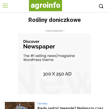
agroinfo
Rośliny doniczkowe
- Advertisement -
Uprawy
Kiedy sadzić lawendę? Najlepszy czas