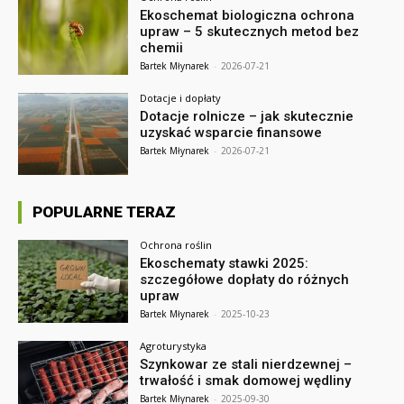
Ekoschemat biologiczna ochrona
upraw – 5 skutecznych metod bez
chemii
Bartek Młynarek
-
2026-07-21
Dotacje i dopłaty
Dotacje rolnicze – jak skutecznie
uzyskać wsparcie finansowe
Bartek Młynarek
-
2026-07-21
POPULARNE TERAZ
Ochrona roślin
Ekoschematy stawki 2025:
szczegółowe dopłaty do różnych
upraw
Bartek Młynarek
-
2025-10-23
Agroturystyka
Szynkowar ze stali nierdzewnej –
trwałość i smak domowej wędliny
Bartek Młynarek
-
2025-09-30