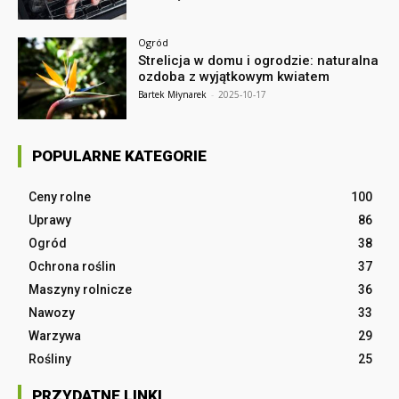
Ogród
Strelicja w domu i ogrodzie: naturalna
ozdoba z wyjątkowym kwiatem
Bartek Młynarek
-
2025-10-17
POPULARNE KATEGORIE
Ceny rolne
100
Uprawy
86
Ogród
38
Ochrona roślin
37
Maszyny rolnicze
36
Nawozy
33
Warzywa
29
Rośliny
25
PRZYDATNE LINKI