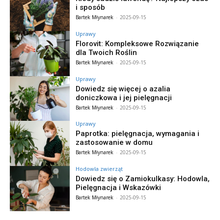
i sposób
Bartek Młynarek
-
2025-09-15
Uprawy
Florovit: Kompleksowe Rozwiązanie
dla Twoich Roślin
Bartek Młynarek
-
2025-09-15
Uprawy
Dowiedz się więcej o azalia
doniczkowa i jej pielęgnacji
Bartek Młynarek
-
2025-09-15
Uprawy
Paprotka: pielęgnacja, wymagania i
zastosowanie w domu
Bartek Młynarek
-
2025-09-15
Hodowla zwierząt
Dowiedz się o Zamiokulkasy: Hodowla,
Pielęgnacja i Wskazówki
Bartek Młynarek
-
2025-09-15