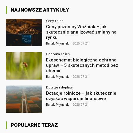
NAJNOWSZE ARTYKUŁY
Ceny rolne
Ceny pszenicy Woźniak – jak
skutecznie analizować zmiany na
rynku
Bartek Młynarek
-
2026-07-21
Ochrona roślin
Ekoschemat biologiczna ochrona
upraw – 5 skutecznych metod bez
chemii
Bartek Młynarek
-
2026-07-21
Dotacje i dopłaty
Dotacje rolnicze – jak skutecznie
uzyskać wsparcie finansowe
Bartek Młynarek
-
2026-07-21
POPULARNE TERAZ