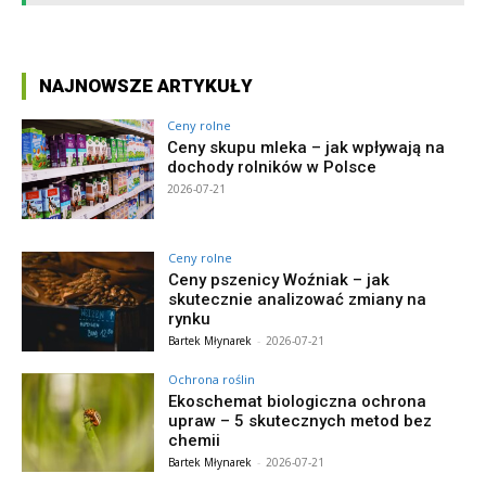
NAJNOWSZE ARTYKUŁY
Ceny rolne
Ceny skupu mleka – jak wpływają na
dochody rolników w Polsce
2026-07-21
Ceny rolne
Ceny pszenicy Woźniak – jak
skutecznie analizować zmiany na
rynku
Bartek Młynarek
-
2026-07-21
Ochrona roślin
Ekoschemat biologiczna ochrona
upraw – 5 skutecznych metod bez
chemii
Bartek Młynarek
-
2026-07-21