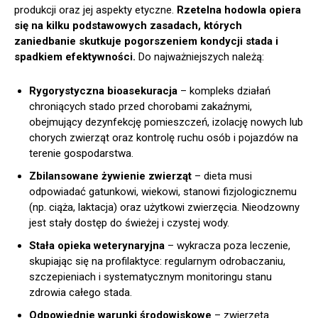
produkcji oraz jej aspekty etyczne.
Rzetelna hodowla opiera
się na kilku podstawowych zasadach, których
zaniedbanie skutkuje pogorszeniem kondycji stada i
spadkiem efektywności.
Do najważniejszych należą:
Rygorystyczna bioasekuracja
– kompleks działań
chroniących stado przed chorobami zakaźnymi,
obejmujący dezynfekcję pomieszczeń, izolację nowych lub
chorych zwierząt oraz kontrolę ruchu osób i pojazdów na
terenie gospodarstwa.
Zbilansowane żywienie zwierząt
– dieta musi
odpowiadać gatunkowi, wiekowi, stanowi fizjologicznemu
(np. ciąża, laktacja) oraz użytkowi zwierzęcia. Nieodzowny
jest stały dostęp do świeżej i czystej wody.
Stała opieka weterynaryjna
– wykracza poza leczenie,
skupiając się na profilaktyce: regularnym odrobaczaniu,
szczepieniach i systematycznym monitoringu stanu
zdrowia całego stada.
Odpowiednie warunki środowiskowe
– zwierzęta