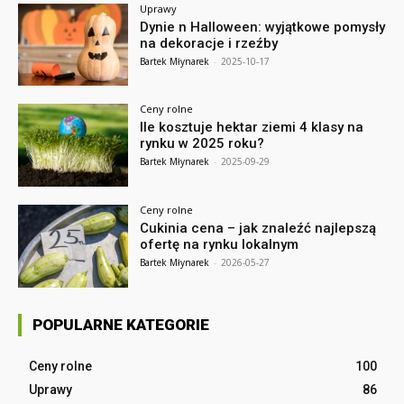
Uprawy
Dynie n Halloween: wyjątkowe pomysły
na dekoracje i rzeźby
Bartek Młynarek
-
2025-10-17
Ceny rolne
Ile kosztuje hektar ziemi 4 klasy na
rynku w 2025 roku?
Bartek Młynarek
-
2025-09-29
Ceny rolne
Cukinia cena – jak znaleźć najlepszą
ofertę na rynku lokalnym
Bartek Młynarek
-
2026-05-27
POPULARNE KATEGORIE
Ceny rolne
100
Uprawy
86