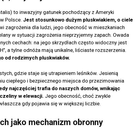
talis) to inwazyjny gatunek pochodzący z Ameryki
 w Polsce.
Jest stosunkowo dużym pluskwiakiem, o ciele
owi zagrożenia dla ludzi, jego obecność w mieszkaniach
elany w sytuacji zagrożenia nieprzyjemny zapach. Owada
znych cechach: na jego skrzydłach często widoczny jest
H”, a tylne odnóża mają unikalne, liściaste rozszerzenia.
go od rodzimych pluskwiaków.
tych, gdzie staje się utrapieniem leśników. Jesienią
iu ciepłego i bezpiecznego miejsca do przezimowania
dy najczęściej trafia do naszych domów, wnikając
czeliny w elewacji.
Jego obecność, choć zwykle
właszcza gdy pojawia się w większej liczbie.
ach jako mechanizm obronny