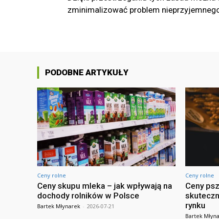
zminimalizować problem nieprzyjemneg
PODOBNE ARTYKUŁY
Ceny rolne
Ceny rolne
Ceny skupu mleka – jak wpływają na
Ceny psz
dochody rolników w Polsce
skuteczn
rynku
Bartek Młynarek
-
2026-07-21
Bartek Młyn