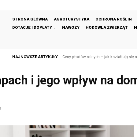
STRONA GŁÓWNA
AGROTURYSTYKA
OCHRONA ROŚLIN
DOTACJE I DOPŁATY
NAWOZY
HODOWLA ZWIERZĄT
N
NAJNOWSZE ARTYKUŁY
Ceny płodów rolnych – jak kształtują się n
Ceny skupu mleka – jak wpływają na d
apach i jego wpływ na d
3