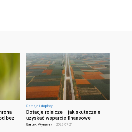
Dotacje i dopłaty
hrona
Dotacje rolnicze – jak skutecznie
od bez
uzyskać wsparcie finansowe
Bartek Młynarek
-
2026-07-21