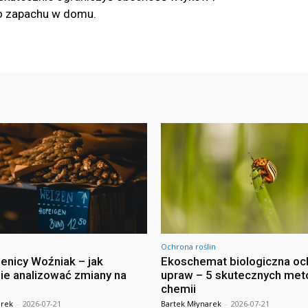
o zapachu w domu.
Ochrona roślin
enicy Woźniak – jak
Ekoschemat biologiczna oc
ie analizować zmiany na
upraw – 5 skutecznych met
chemii
arek
-
2026-07-21
Bartek Młynarek
-
2026-07-21