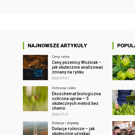
NAJNOWSZE ARTYKUŁY
POPUL
Ceny rolne
Ceny pszenicy Woźniak –
jak skutecznie analizować
zmiany na rynku
2026-07-21
Ochrona roślin
Ekoschemat biologiczna
ochrona upraw – 5
skutecznych metod bez
chemii
2026-07-21
Dotacje i dopłaty
Dotacje rolnicze – jak
skutecznie uzyskać