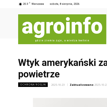
C
20.3
Warszawa
sobota, 8 sierpnia, 2026
agroinfo
gdzie ziemia żyje, a wiedza kwitnie
Wtyk amerykański z
powietrze
2025-10-23
Zaktualizowano:
2025-10-2
OCHRONA ROŚLIN