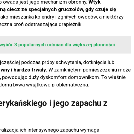
go owada jest jego mechanizm obronny.
Wtyk
ną ciecz ze specjalnych gruczołów, gdy czuje się
ako mieszanka kolendry i zgniłych owoców, a niektórzy
czna broń odstraszająca drapieżniki.
 wybór 3 popularnych odmian dla większej plonności
częściej podczas próby schwytania, dotknięcia lub
ywny i bardzo trwały
. W zamkniętym pomieszczeniu może
ni, powodując duży dyskomfort domownikom. To właśnie
w domu bywa wyjątkowo problematyczna.
rykańskiego i jego zapachu z
ralizacja ich intensywnego zapachu wymaga