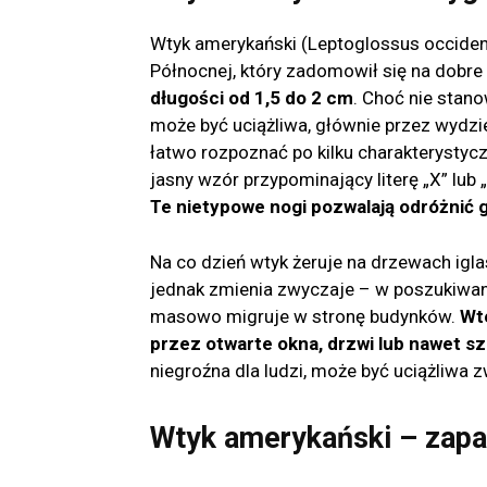
Wtyk amerykański (Leptoglossus occiden
Północnej, który zadomowił się na dobre
długości od 1,5 do 2 cm
. Choć nie stan
może być uciążliwa, głównie przez wydzi
łatwo rozpoznać po kilku charakterystyc
jasny wzór przypominający literę „X” lub „
Te nietypowe nogi pozwalają odróżnić 
Na co dzień wtyk żeruje na drzewach iglas
jednak zmienia zwyczaje – w poszukiwan
masowo migruje w stronę budynków.
Wte
przez otwarte okna, drzwi lub nawet sz
niegroźna dla ludzi, może być uciążliwa z
Wtyk amerykański – zap