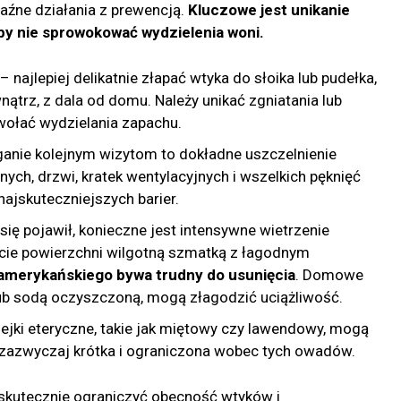
aźne działania z prewencją.
Kluczowe jest unikanie
y nie sprowokować wydzielenia woni.
– najlepiej delikatnie złapać wtyka do słoika lub pudełka,
nątrz, z dala od domu. Należy unikać zgniatania lub
wołać wydzielania zapachu.
anie kolejnym wizytom to dokładne uszczelnienie
ych, drzwi, kratek wentylacyjnych i wszelkich pęknięć
najskuteczniejszych barier.
 się pojawił, konieczne jest intensywne wietrzenie
cie powierzchni wilgotną szmatką z łagodnym
amerykańskiego bywa trudny do usunięcia
. Domowe
 lub sodą oczyszczoną, mogą złagodzić uciążliwość.
ejki eteryczne, takie jak miętowy czy lawendowy, mogą
t zazwyczaj krótka i ograniczona wobec tych owadów.
 skutecznie ograniczyć obecność wtyków i