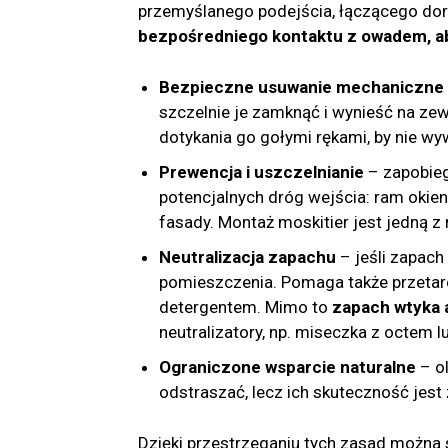
przemyślanego podejścia, łączącego dor
bezpośredniego kontaktu z owadem, ab
Bezpieczne usuwanie mechaniczne
szczelnie je zamknąć i wynieść na zew
dotykania go gołymi rękami, by nie wy
Prewencja i uszczelnianie
– zapobieg
potencjalnych dróg wejścia: ram okienn
fasady. Montaż moskitier jest jedną z 
Neutralizacja zapachu
– jeśli zapach
pomieszczenia. Pomaga także przetar
detergentem. Mimo to
zapach wtyka 
neutralizatory, np. miseczka z octem
Ograniczone wsparcie naturalne
– ol
odstraszać, lecz ich skuteczność jes
Dzięki przestrzeganiu tych zasad można