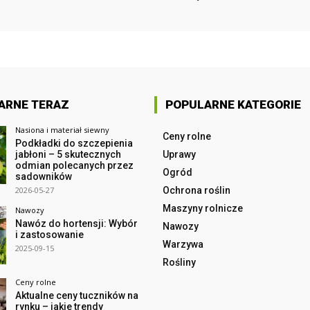
ARNE TERAZ
POPULARNE KATEGORIE
Nasiona i materiał siewny
Ceny rolne
Podkładki do szczepienia
jabłoni – 5 skutecznych
Uprawy
odmian polecanych przez
Ogród
sadowników
2026-05-27
Ochrona roślin
Maszyny rolnicze
Nawozy
Nawóz do hortensji: Wybór
Nawozy
i zastosowanie
Warzywa
2025-09-15
Rośliny
Ceny rolne
Aktualne ceny tuczników na
rynku – jakie trendy