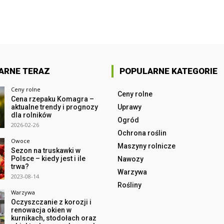
ARNE TERAZ
POPULARNE KATEGORIE
Ceny rolne
Ceny rolne
Cena rzepaku Komagra –
aktualne trendy i prognozy
Uprawy
dla rolników
Ogród
2026-02-26
Ochrona roślin
Owoce
Maszyny rolnicze
Sezon na truskawki w
Polsce – kiedy jest i ile
Nawozy
trwa?
Warzywa
2023-08-14
Rośliny
Warzywa
Oczyszczanie z korozji i
renowacja okien w
kurnikach, stodołach oraz