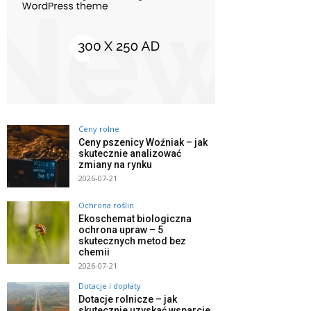
Ceny rolne
Ceny pszenicy Woźniak – jak
skutecznie analizować
zmiany na rynku
2026-07-21
Ochrona roślin
Ekoschemat biologiczna
ochrona upraw – 5
skutecznych metod bez
chemii
2026-07-21
Dotacje i dopłaty
Dotacje rolnicze – jak
skutecznie uzyskać wsparcie