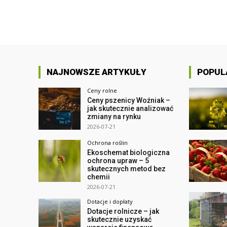
NAJNOWSZE ARTYKUŁY
POPUL
Ceny rolne
Ceny pszenicy Woźniak –
jak skutecznie analizować
zmiany na rynku
2026-07-21
Ochrona roślin
Ekoschemat biologiczna
ochrona upraw – 5
skutecznych metod bez
chemii
2026-07-21
Dotacje i dopłaty
Dotacje rolnicze – jak
skutecznie uzyskać