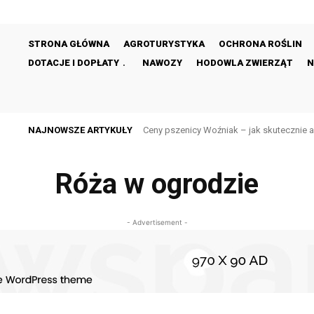
STRONA GŁÓWNA
AGROTURYSTYKA
OCHRONA ROŚLIN
DOTACJE I DOPŁATY
NAWOZY
HODOWLA ZWIERZĄT
N
NAJNOWSZE ARTYKUŁY
Ceny pszenicy Woźniak – jak skutecznie 
Róża w ogrodzie
- Advertisement -