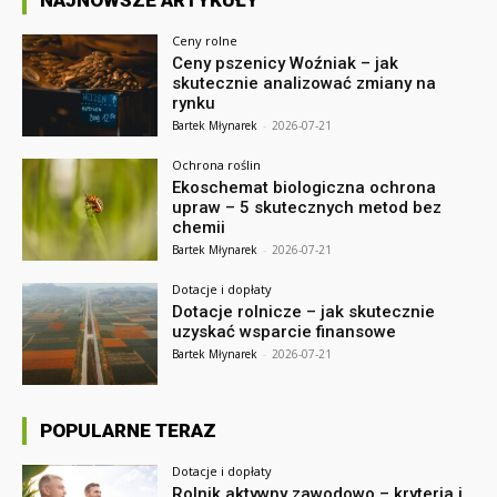
NAJNOWSZE ARTYKUŁY
Ceny rolne
Ceny pszenicy Woźniak – jak
skutecznie analizować zmiany na
rynku
Bartek Młynarek
-
2026-07-21
Ochrona roślin
Ekoschemat biologiczna ochrona
upraw – 5 skutecznych metod bez
chemii
Bartek Młynarek
-
2026-07-21
Dotacje i dopłaty
Dotacje rolnicze – jak skutecznie
uzyskać wsparcie finansowe
Bartek Młynarek
-
2026-07-21
POPULARNE TERAZ
Dotacje i dopłaty
Rolnik aktywny zawodowo – kryteria i