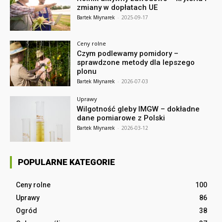
zmiany w dopłatach UE
Bartek Młynarek
-
2025-09-17
Ceny rolne
Czym podlewamy pomidory –
sprawdzone metody dla lepszego
plonu
Bartek Młynarek
-
2026-07-03
Uprawy
Wilgotność gleby IMGW – dokładne
dane pomiarowe z Polski
Bartek Młynarek
-
2026-03-12
POPULARNE KATEGORIE
Ceny rolne
100
Uprawy
86
Ogród
38