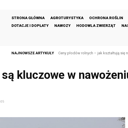
STRONA GŁÓWNA
AGROTURYSTYKA
OCHRONA ROŚLIN
DOTACJE I DOPŁATY
NAWOZY
HODOWLA ZWIERZĄT
NAS
NAJNOWSZE ARTYKUŁY
Ceny płodów rolnych – jak kształtują się na
Ceny skupu mleka – jak wpływają na do
 są kluczowe w nawożeniu
-05