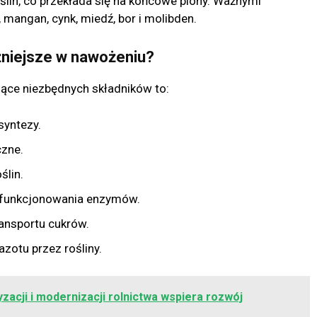
ślin, co przekłada się na końcowe plony. Ważnymi
mangan, cynk, miedź, bor i molibden.
żniejsze w nawożeniu?
ące niezbędnych składników to:
syntezy.
zne.
ślin.
 funkcjonowania enzymów.
ransportu cukrów.
zotu przez rośliny.
zacji i modernizacji rolnictwa wspiera rozwój