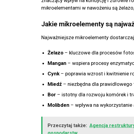
znaczący wpływ na kondycję i zdrowie ro
mikroelementami w nawożeniu są żelazo, 
Jakie mikroelementy są najwa
Najważniejsze mikroelementy dostarczaj
Żelazo
– kluczowe dla procesów foto
Mangan
– wspiera procesy enzymatyc
Cynk
– poprawia wzrost i kwitnienie ro
Miedź
– niezbędna dla prawidłowego
Bor
– istotny dla rozwoju komórek i t
Molibden
– wpływa na wykorzystanie a
Przeczytaj także:
Agencja restruktury
gospodarstw