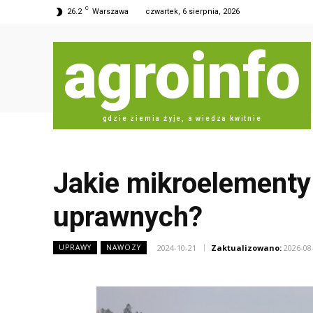
C
26.2
Warszawa
czwartek, 6 sierpnia, 2026
agroinfo
gdzie ziemia żyje, a wiedza kwitnie
Jakie mikroelementy
uprawnych?
2024-10-21
Zaktualizowano:
2026-08
UPRAWY
NAWOZY