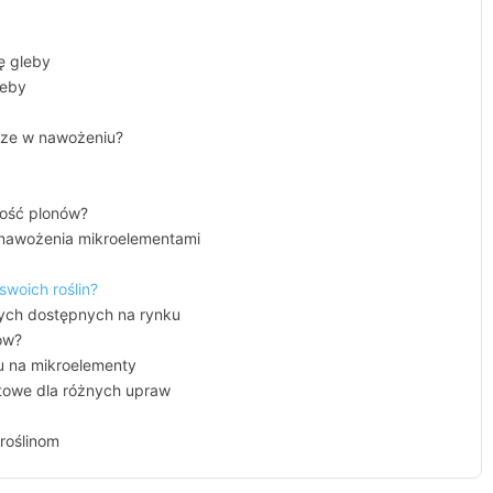
ę gleby
leby
sze w nawożeniu?
kość plonów?
 nawożenia mikroelementami
woich roślin?
ch dostępnych na rynku
ów?
u na mikroelementy
towe dla różnych upraw
roślinom