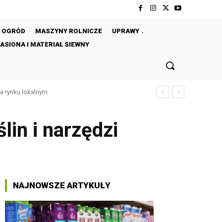
OGRÓD
MASZYNY ROLNICZE
UPRAWY
ASIONA I MATERIAŁ SIEWNY
 rynku lokalnym
chody rolników w Polsce
in i narzędzi
NAJNOWSZE ARTYKUŁY