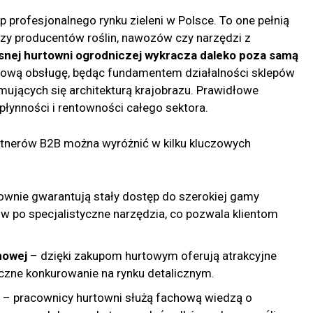
 profesjonalnego rynku zieleni w Polsce. To one pełnią
czy producentów roślin, nawozów czy narzędzi z
nej hurtowni ogrodniczej wykracza daleko poza samą
sową obsługę, będąc fundamentem działalności sklepów
jmujących się architekturą krajobrazu. Prawidłowe
łynności i rentowności całego sektora.
rtnerów B2B można wyróżnić w kilku kluczowych
ownie gwarantują stały dostęp do szerokiej gamy
po specjalistyczne narzędzia, co pozwala klientom
nowej
– dzięki zakupom hurtowym oferują atrakcyjne
czne konkurowanie na rynku detalicznym.
– pracownicy hurtowni służą fachową wiedzą o