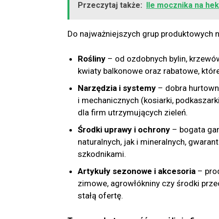
Przeczytaj także:
Ile mocznika na he
Do najważniejszych grup produktowych n
Rośliny
– od ozdobnych bylin, krzewów
kwiaty balkonowe oraz rabatowe, któr
Narzędzia i systemy
– dobra hurtowni
i mechanicznych (kosiarki, podkaszar
dla firm utrzymujących zieleń.
Środki uprawy i ochrony
– bogata ga
naturalnych, jak i mineralnych, gwara
szkodnikami.
Artykuły sezonowe i akcesoria
– prod
zimowe, agrowłókniny czy środki prze
stałą ofertę.