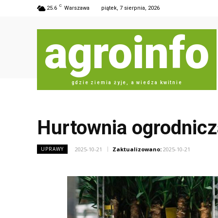
C
25.6
Warszawa
piątek, 7 sierpnia, 2026
agroinfo
gdzie ziemia żyje, a wiedza kwitnie
Hurtownia ogrodnicza
2025-10-21
Zaktualizowano:
2025-10-21
UPRAWY