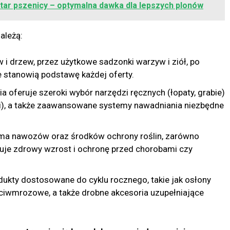
ktar pszenicy – optymalna dawka dla lepszych plonów
ależą:
 i drzew, przez użytkowe sadzonki warzyw i ziół, po
e stanowią podstawę każdej oferty.
a oferuje szeroki wybór narzędzi ręcznych (łopaty, grabie)
ki), a także zaawansowane systemy nawadniania niezbędne
ma nawozów oraz środków ochrony roślin, zarówno
ntuje zdrowy wzrost i ochronę przed chorobami czy
ukty dostosowane do cyklu rocznego, takie jak osłony
ciwmrozowe, a także drobne akcesoria uzupełniające