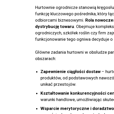
Hurtownie ogrodnicze stanowią kręgosłup
funkcję kluczowego pośrednika, który łą
odbiorcami biznesowymi.
Rola nowoczes
dystrybucję towaru
. Obejmuje komplek
ogrodniczych, szkółek roślin czy firm za
funkcjonowanie tego ogniwa decyduje o p
Główne zadania hurtowni w obsłudze pa
obszarach:
Zapewnienie ciągłości dostaw
– hurt
produktów, od podstawowych nawozów 
unikać przestojów.
Kształtowanie konkurencyjności ce
warunki handlowe, umożliwiając skute
Wsparcie merytoryczne i doradztwo