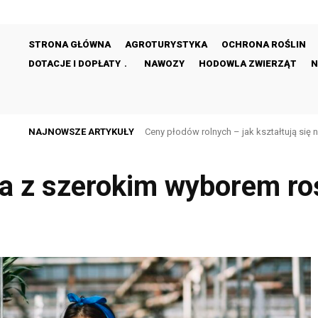
STRONA GŁÓWNA
AGROTURYSTYKA
OCHRONA ROŚLIN
DOTACJE I DOPŁATY
NAWOZY
HODOWLA ZWIERZĄT
N
NAJNOWSZE ARTYKUŁY
Ceny płodów rolnych – jak kształtują się na
Ceny skupu mleka – jak wpływają na do
 z szerokim wyborem rośl