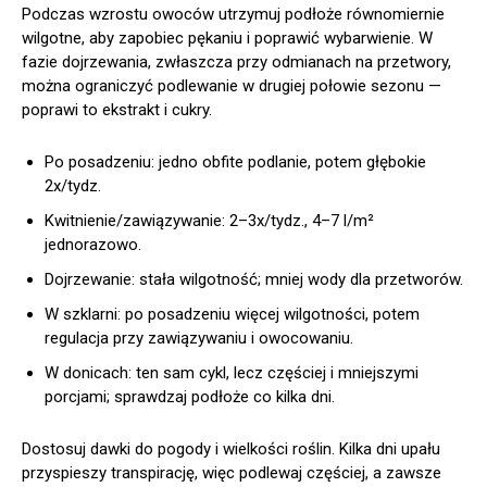
Podczas wzrostu owoców utrzymuj podłoże równomiernie
wilgotne, aby zapobiec pękaniu i poprawić wybarwienie. W
fazie dojrzewania, zwłaszcza przy odmianach na przetwory,
można ograniczyć podlewanie w drugiej połowie sezonu —
poprawi to ekstrakt i cukry.
Po posadzeniu: jedno obfite podlanie, potem głębokie
2x/tydz.
Kwitnienie/zawiązywanie: 2–3x/tydz., 4–7 l/m²
jednorazowo.
Dojrzewanie: stała wilgotność; mniej wody dla przetworów.
W szklarni: po posadzeniu więcej wilgotności, potem
regulacja przy zawiązywaniu i owocowaniu.
W donicach: ten sam cykl, lecz częściej i mniejszymi
porcjami; sprawdzaj podłoże co kilka dni.
Dostosuj dawki do pogody i wielkości roślin. Kilka dni upału
przyspieszy transpirację, więc podlewaj częściej, a zawsze