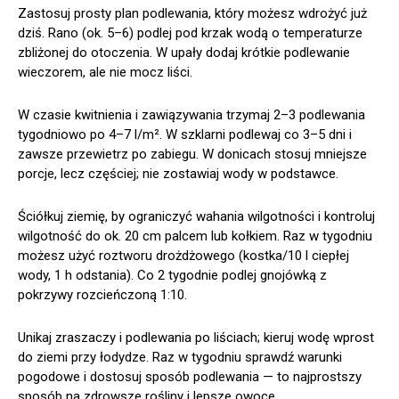
Zastosuj prosty plan podlewania, który możesz wdrożyć już
dziś. Rano (ok. 5–6) podlej pod krzak wodą o temperaturze
zbliżonej do otoczenia. W upały dodaj krótkie podlewanie
wieczorem, ale nie mocz liści.
W czasie kwitnienia i zawiązywania trzymaj 2–3 podlewania
tygodniowo po 4–7 l/m². W szklarni podlewaj co 3–5 dni i
zawsze przewietrz po zabiegu. W donicach stosuj mniejsze
porcje, lecz częściej; nie zostawiaj wody w podstawce.
Ściółkuj ziemię, by ograniczyć wahania wilgotności i kontroluj
wilgotność do ok. 20 cm palcem lub kołkiem. Raz w tygodniu
możesz użyć roztworu drożdżowego (kostka/10 l ciepłej
wody, 1 h odstania). Co 2 tygodnie podlej gnojówką z
pokrzywy rozcieńczoną 1:10.
Unikaj zraszaczy i podlewania po liściach; kieruj wodę wprost
do ziemi przy łodydze. Raz w tygodniu sprawdź warunki
pogodowe i dostosuj sposób podlewania — to najprostszy
sposób na zdrowsze rośliny i lepsze owoce.