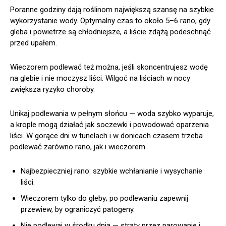
Poranne godziny dają roślinom największą szansę na szybkie
wykorzystanie wody. Optymalny czas to około 5–6 rano, gdy
gleba i powietrze są chłodniejsze, a liście zdążą podeschnąć
przed upałem.
Wieczorem podlewać też można, jeśli skoncentrujesz wodę
na glebie i nie moczysz liści. Wilgoć na liściach w nocy
zwiększa ryzyko choroby.
Unikaj podlewania w pełnym słońcu — woda szybko wyparuje,
a krople mogą działać jak soczewki i powodować oparzenia
liści. W gorące dni w tunelach i w donicach czasem trzeba
podlewać zarówno rano, jak i wieczorem.
Najbezpieczniej rano: szybkie wchłanianie i wysychanie
liści.
Wieczorem tylko do gleby; po podlewaniu zapewnij
przewiew, by ograniczyć patogeny.
Nie podlewaj w środku dnia — straty przez parowanie i