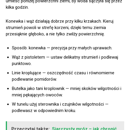
umieść poniżej powierzchni ziemi, by woda sączyła się przez
kilka godzin.
Konewka i wąż działają dobrze przy kilku krzakach. Kieruj
strumień powoli w strefę korzeni, dzięki temu ziemia
przesiąknie głęboko, a nie tylko zwilży powierzchnię.
Sposób: konewka — precyzja przy małych uprawach.
Wąż z pistoletem — ustaw delikatny strumień i podlewaj
punktowo.
Linie kroplujące — oszczędność czasu i równomierne
podlewanie pomidorów.
Butelka jako tani kroplownik — mniej skoków wilgotności i
mniej pękających owoców.
W tunelu użyj sterownika i czujników wilgotności —
podlewasz w odpowiednim kroku.
Przeczytaj także:
Siarczysty mróz – jak chronić