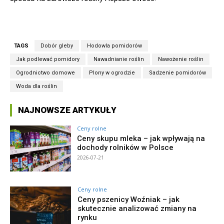
TAGS
Dobór gleby
Hodowla pomidorów
Jak podlewać pomidory
Nawadnianie roślin
Nawożenie roślin
Ogrodnictwo domowe
Plony w ogrodzie
Sadzenie pomidorów
Woda dla roślin
NAJNOWSZE ARTYKUŁY
Ceny rolne
Ceny skupu mleka – jak wpływają na
dochody rolników w Polsce
2026-07-21
Ceny rolne
Ceny pszenicy Woźniak – jak
skutecznie analizować zmiany na
rynku