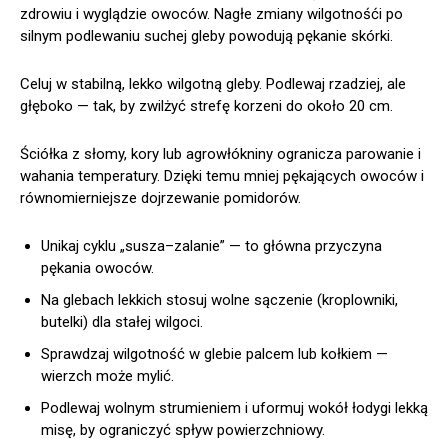
zdrowiu i wyglądzie owoców. Nagłe zmiany wilgotnośći po
silnym podlewaniu suchej gleby powodują pękanie skórki.
Celuj w stabilną, lekko wilgotną gleby. Podlewaj rzadziej, ale
głęboko — tak, by zwilżyć strefę korzeni do około 20 cm.
Ściółka z słomy, kory lub agrowłókniny ogranicza parowanie i
wahania temperatury. Dzięki temu mniej pękających owoców i
równomierniejsze dojrzewanie pomidorów.
Unikaj cyklu „susza–zalanie” — to główna przyczyna
pękania owoców.
Na glebach lekkich stosuj wolne sączenie (kroplowniki,
butelki) dla stałej wilgoci.
Sprawdzaj wilgotność w glebie palcem lub kołkiem —
wierzch może mylić.
Podlewaj wolnym strumieniem i uformuj wokół łodygi lekką
misę, by ograniczyć spływ powierzchniowy.