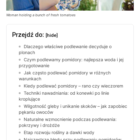
Woman holding a bunch of fresh tomatoes
Przejdź do:
[hide]
Dlaczego właściwe podlewanie decyduje o
plonach
Czym podlewamy pomidory: najlepsza woda i jej
przygotowanie
Jak często podlewać pomidory w różnych
warunkach
Kiedy podlewać pomidory – rano czy wieczorem
Techniki nawadniania: od konewki po linie
kroplujące
Wilgotność gleby i unikanie skoków – jak zapobiec
pękaniu owoców
Naturalne wzmocnienie podczas podlewania:
pokrzywy i drożdże
Etap rozwoju rośliny a dawki wody
Najczęstsze błędy przy podlewaniu pomidorów