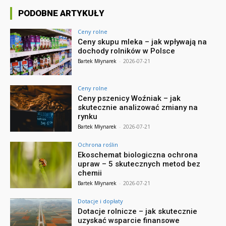
PODOBNE ARTYKUŁY
Ceny rolne
Ceny skupu mleka – jak wpływają na
dochody rolników w Polsce
Bartek Młynarek
-
2026-07-21
Ceny rolne
Ceny pszenicy Woźniak – jak
skutecznie analizować zmiany na
rynku
Bartek Młynarek
-
2026-07-21
Ochrona roślin
Ekoschemat biologiczna ochrona
upraw – 5 skutecznych metod bez
chemii
Bartek Młynarek
-
2026-07-21
Dotacje i dopłaty
Dotacje rolnicze – jak skutecznie
uzyskać wsparcie finansowe