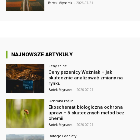
Bartek Młynarek
-
2026-07-21
NAJNOWSZE ARTYKUŁY
Ceny rolne
Ceny pszenicy Woźniak – jak
skutecznie analizować zmiany na
rynku
Bartek Młynarek
-
2026-07-21
Ochrona roślin
Ekoschemat biologiczna ochrona
upraw – 5 skutecznych metod bez
chemii
Bartek Młynarek
-
2026-07-21
Dotacje i dopłaty