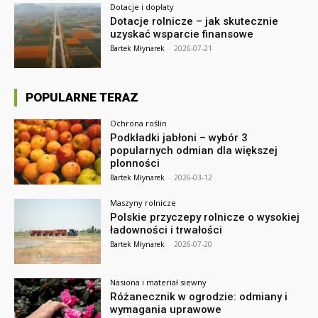
Dotacje i dopłaty
Dotacje rolnicze – jak skutecznie
uzyskać wsparcie finansowe
Bartek Młynarek
-
2026-07-21
POPULARNE TERAZ
Ochrona roślin
Podkładki jabłoni – wybór 3
popularnych odmian dla większej
plonności
Bartek Młynarek
-
2026-03-12
Maszyny rolnicze
Polskie przyczepy rolnicze o wysokiej
ładowności i trwałości
Bartek Młynarek
-
2026-07-20
Nasiona i materiał siewny
Różanecznik w ogrodzie: odmiany i
wymagania uprawowe