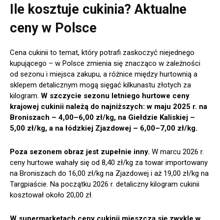
Ile kosztuje cukinia? Aktualne
ceny w Polsce
Cena cukinii to temat, który potrafi zaskoczyć niejednego
kupującego – w Polsce zmienia się znacząco w zależności
od sezonu i miejsca zakupu, a różnice między hurtownią a
sklepem detalicznym mogą sięgać kilkunastu złotych za
kilogram.
W szczycie sezonu letniego hurtowe ceny
krajowej cukinii należą do najniższych: w maju 2025 r. na
Broniszach – 4,00–6,00 zł/kg, na Giełdzie Kaliskiej –
5,00 zł/kg, a na łódzkiej Zjazdowej – 6,00–7,00 zł/kg.
Poza sezonem obraz jest zupełnie inny.
W marcu 2026 r.
ceny hurtowe wahały się od 8,40 zł/kg za towar importowany
na Broniszach do 16,00 zł/kg na Zjazdowej i aż 19,00 zł/kg na
Targpiaście. Na początku 2026 r. detaliczny kilogram cukinii
kosztował około 20,00 zł.
W supermarketach ceny cukinii mieszczą się zwykle w