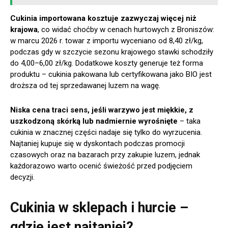
Cukinia importowana kosztuje zazwyczaj więcej niż
krajowa
, co widać choćby w cenach hurtowych z Broniszów:
w marcu 2026 r. towar z importu wyceniano od 8,40 zł/kg,
podczas gdy w szczycie sezonu krajowego stawki schodziły
do 4,00–6,00 zł/kg. Dodatkowe koszty generuje też forma
produktu – cukinia pakowana lub certyfikowana jako BIO jest
droższa od tej sprzedawanej luzem na wagę.
Niska cena traci sens, jeśli warzywo jest miękkie, z
uszkodzoną skórką lub nadmiernie wyrośnięte
– taka
cukinia w znacznej części nadaje się tylko do wyrzucenia.
Najtaniej kupuje się w dyskontach podczas promocji
czasowych oraz na bazarach przy zakupie luzem, jednak
każdorazowo warto ocenić świeżość przed podjęciem
decyzji.
Cukinia w sklepach i hurcie –
gdzie jest najtaniej?