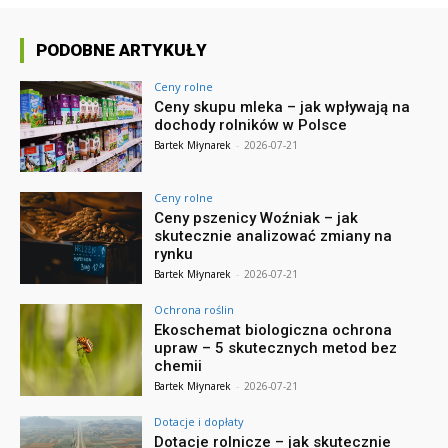
PODOBNE ARTYKUŁY
Ceny rolne
Ceny skupu mleka – jak wpływają na
dochody rolników w Polsce
Bartek Młynarek
-
2026-07-21
Ceny rolne
Ceny pszenicy Woźniak – jak
skutecznie analizować zmiany na
rynku
Bartek Młynarek
-
2026-07-21
Ochrona roślin
Ekoschemat biologiczna ochrona
upraw – 5 skutecznych metod bez
chemii
Bartek Młynarek
-
2026-07-21
Dotacje i dopłaty
Dotacje rolnicze – jak skutecznie