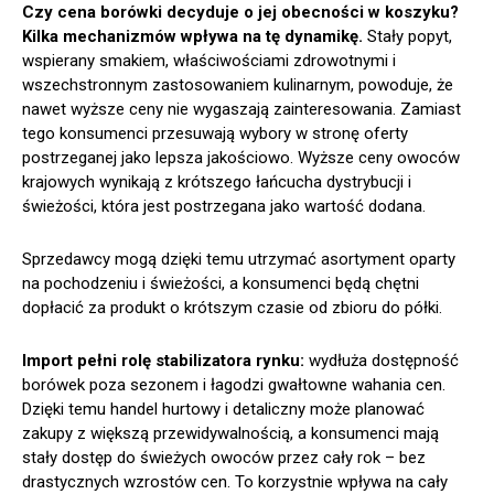
Czy cena borówki decyduje o jej obecności w koszyku?
Kilka mechanizmów wpływa na tę dynamikę.
Stały popyt,
wspierany smakiem, właściwościami zdrowotnymi i
wszechstronnym zastosowaniem kulinarnym, powoduje, że
nawet wyższe ceny nie wygaszają zainteresowania. Zamiast
tego konsumenci przesuwają wybory w stronę oferty
postrzeganej jako lepsza jakościowo. Wyższe ceny owoców
krajowych wynikają z krótszego łańcucha dystrybucji i
świeżości, która jest postrzegana jako wartość dodana.
Sprzedawcy mogą dzięki temu utrzymać asortyment oparty
na pochodzeniu i świeżości, a konsumenci będą chętni
dopłacić za produkt o krótszym czasie od zbioru do półki.
Import pełni rolę stabilizatora rynku:
wydłuża dostępność
borówek poza sezonem i łagodzi gwałtowne wahania cen.
Dzięki temu handel hurtowy i detaliczny może planować
zakupy z większą przewidywalnością, a konsumenci mają
stały dostęp do świeżych owoców przez cały rok – bez
drastycznych wzrostów cen. To korzystnie wpływa na cały