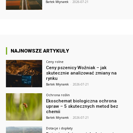
Bartek Młynarek
-
2026-07-21
NAJNOWSZE ARTYKUŁY
Ceny rolne
Ceny pszenicy Woźniak – jak
skutecznie analizować zmiany na
rynku
Bartek Młynarek
-
2026-07-21
Ochrona roślin
Ekoschemat biologiczna ochrona
upraw – 5 skutecznych metod bez
chemii
Bartek Młynarek
-
2026-07-21
Dotacje i dopłaty