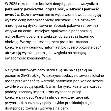
W 2025 roku o cenie borówki decydują przede wszystkim
parametry jakościowe: dojrzałość, wielkość i jędrność
owoców.
Duże i równomiernie wybarwione owoce osiągają
wyższe ceny, natomiast partie mieszane lub z oznakami
mięknięcia są dyskontowane. Sposób pakowania również
wpływa na cenę – mniejsze opakowania podnoszą jej
jednostkowy poziom, a większe lub sprzedaż luzem go
obniżają. Ważny jest też segment produktu: standard
konkurencyjny cenowo, natomiast bio i „zero pozostałości”
utrzymują wyraźną premię ze względu na rosnącą
świadomość konsumentów.
Na rynku hurtowym ceny stabilizują się najczęściej na
poziomie 25–35 zł/kg. W szczycie podaży notowania lokalne
mogą przekraczać tę wartość, natomiast pod koniec sezonu
zwykle występują spadki. Dynamikę rynku kształtuje wzrost
podaży i rosnący import, który wyznacza pułap
konkurencyjności. Warunki atmosferyczne, takie jak
przymrozki, susza czy upały, szybko przekładają się na
dostępność towaru i wpływają na ceny.