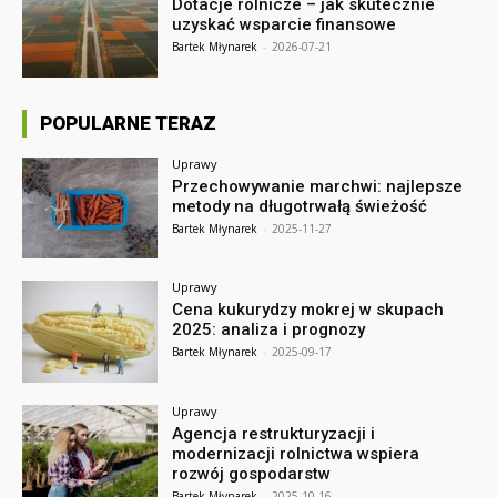
Dotacje rolnicze – jak skutecznie
uzyskać wsparcie finansowe
Bartek Młynarek
-
2026-07-21
POPULARNE TERAZ
Uprawy
Przechowywanie marchwi: najlepsze
metody na długotrwałą świeżość
Bartek Młynarek
-
2025-11-27
Uprawy
Cena kukurydzy mokrej w skupach
2025: analiza i prognozy
Bartek Młynarek
-
2025-09-17
Uprawy
Agencja restrukturyzacji i
modernizacji rolnictwa wspiera
rozwój gospodarstw
Bartek Młynarek
-
2025-10-16