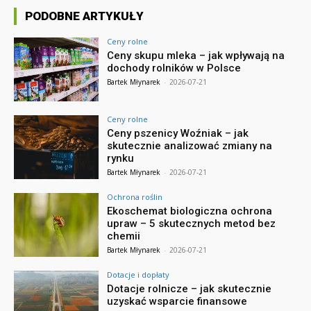
PODOBNE ARTYKUŁY
Ceny rolne
Ceny skupu mleka – jak wpływają na
dochody rolników w Polsce
Bartek Młynarek
-
2026-07-21
Ceny rolne
Ceny pszenicy Woźniak – jak
skutecznie analizować zmiany na
rynku
Bartek Młynarek
-
2026-07-21
Ochrona roślin
Ekoschemat biologiczna ochrona
upraw – 5 skutecznych metod bez
chemii
Bartek Młynarek
-
2026-07-21
Dotacje i dopłaty
Dotacje rolnicze – jak skutecznie
uzyskać wsparcie finansowe