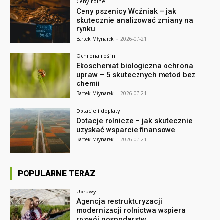
Ceny rolne
Ceny pszenicy Woźniak – jak
skutecznie analizować zmiany na
rynku
Bartek Młynarek
-
2026-07-21
Ochrona roślin
Ekoschemat biologiczna ochrona
upraw – 5 skutecznych metod bez
chemii
Bartek Młynarek
-
2026-07-21
Dotacje i dopłaty
Dotacje rolnicze – jak skutecznie
uzyskać wsparcie finansowe
Bartek Młynarek
-
2026-07-21
POPULARNE TERAZ
Uprawy
Agencja restrukturyzacji i
modernizacji rolnictwa wspiera
rozwój gospodarstw