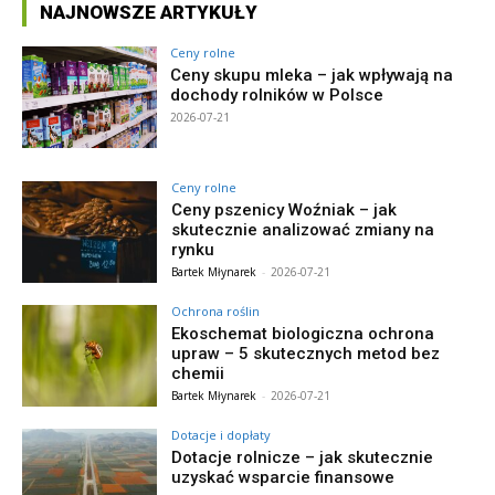
NAJNOWSZE ARTYKUŁY
Ceny rolne
Ceny skupu mleka – jak wpływają na
dochody rolników w Polsce
2026-07-21
Ceny rolne
Ceny pszenicy Woźniak – jak
skutecznie analizować zmiany na
rynku
Bartek Młynarek
-
2026-07-21
Ochrona roślin
Ekoschemat biologiczna ochrona
upraw – 5 skutecznych metod bez
chemii
Bartek Młynarek
-
2026-07-21
Dotacje i dopłaty
Dotacje rolnicze – jak skutecznie
uzyskać wsparcie finansowe