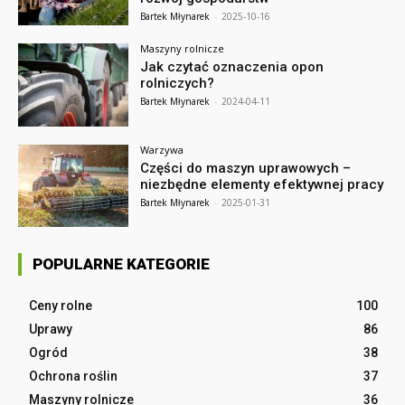
Bartek Młynarek
-
2025-10-16
Maszyny rolnicze
Jak czytać oznaczenia opon
rolniczych?
Bartek Młynarek
-
2024-04-11
Warzywa
Części do maszyn uprawowych –
niezbędne elementy efektywnej pracy
Bartek Młynarek
-
2025-01-31
POPULARNE KATEGORIE
Ceny rolne
100
Uprawy
86
Ogród
38
Ochrona roślin
37
Maszyny rolnicze
36