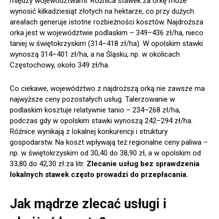
między województwami. Różnica stawek za orkę może
wynosić kilkadziesiąt złotych na hektarze, co przy dużych
areałach generuje istotne rozbieżności kosztów. Najdroższa
orka jest w województwie podlaskim – 349–436 zł/ha, nieco
taniej w świętokrzyskim (314–418 zł/ha). W opolskim stawki
wynoszą 314–401 zł/ha, a na Śląsku, np. w okolicach
Częstochowy, około 349 zł/ha.
Co ciekawe, województwo z najdroższą orką nie zawsze ma
najwyższe ceny pozostałych usług. Talerzowanie w
podlaskim kosztuje relatywnie tanio – 234–268 zł/ha,
podczas gdy w opolskim stawki wynoszą 242–294 zł/ha.
Różnice wynikają z lokalnej konkurencji i struktury
gospodarstw. Na koszt wpływają też regionalne ceny paliwa –
np. w świętokrzyskim od 30,40 do 38,90 zł, a w opolskim od
33,80 do 42,30 zł za litr.
Zlecanie usług bez sprawdzenia
lokalnych stawek często prowadzi do przepłacania.
Jak mądrze zlecać usługi i