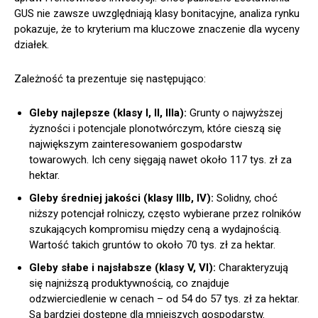
GUS nie zawsze uwzględniają klasy bonitacyjne, analiza rynku
pokazuje, że to kryterium ma kluczowe znaczenie dla wyceny
działek.
Zależność ta prezentuje się następująco:
Gleby najlepsze (klasy I, II, IIIa):
Grunty o najwyższej
żyzności i potencjale plonotwórczym, które cieszą się
największym zainteresowaniem gospodarstw
towarowych. Ich ceny sięgają nawet około 117 tys. zł za
hektar.
Gleby średniej jakości (klasy IIIb, IV):
Solidny, choć
niższy potencjał rolniczy, często wybierane przez rolników
szukających kompromisu między ceną a wydajnością.
Wartość takich gruntów to około 70 tys. zł za hektar.
Gleby słabe i najsłabsze (klasy V, VI):
Charakteryzują
się najniższą produktywnością, co znajduje
odzwierciedlenie w cenach – od 54 do 57 tys. zł za hektar.
Są bardziej dostępne dla mniejszych gospodarstw.