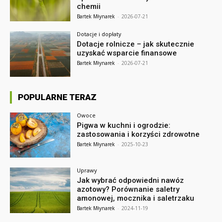
chemii
Bartek Młynarek
-
2026-07-21
Dotacje i dopłaty
Dotacje rolnicze – jak skutecznie
uzyskać wsparcie finansowe
Bartek Młynarek
-
2026-07-21
POPULARNE TERAZ
Owoce
Pigwa w kuchni i ogrodzie:
zastosowania i korzyści zdrowotne
Bartek Młynarek
-
2025-10-23
Uprawy
Jak wybrać odpowiedni nawóz
azotowy? Porównanie saletry
amonowej, mocznika i saletrzaku
Bartek Młynarek
-
2024-11-19