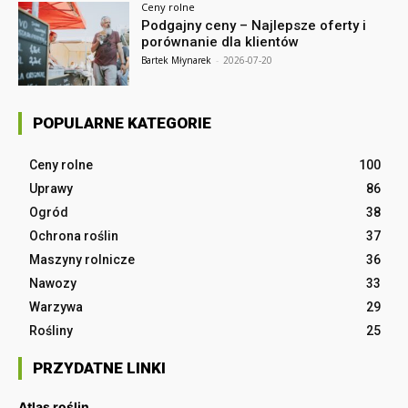
Ceny rolne
Podgajny ceny – Najlepsze oferty i
porównanie dla klientów
Bartek Młynarek
-
2026-07-20
POPULARNE KATEGORIE
Ceny rolne
100
Uprawy
86
Ogród
38
Ochrona roślin
37
Maszyny rolnicze
36
Nawozy
33
Warzywa
29
Rośliny
25
PRZYDATNE LINKI
Atlas roślin