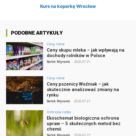
Kurs na koparkę Wrocław
PODOBNE ARTYKUŁY
Ceny rolne
Ceny skupu mleka – jak wpływają na
dochody rolników w Polsce
Bartek Młynarek
-
2026-07-21
Ceny rolne
Ceny pszenicy Woźniak – jak
skutecznie analizować zmiany na
rynku
Bartek Młynarek
-
2026-07-21
Ochrona roślin
Ekoschemat biologiczna ochrona
upraw – 5 skutecznych metod bez
chemii
Bartek Młynarek
-
2026-07-21