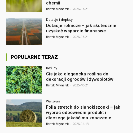
chemii
Bartek Młynarek
-
2026-07-21
Dotacje i dopłaty
Dotacje rolnicze – jak skutecznie
uzyskać wsparcie finansowe
Bartek Młynarek
-
2026-07-21
POPULARNE TERAZ
Rośliny
Cis jako elegancka roślina do
dekoracji ogrodów i żywopłotów
Bartek Młynarek
-
2025-10-21
Warzywa
Folia stretch do sianokiszonki – jak
wybrać odpowiedni produkt i
dlaczego jakość ma znaczenie
Bartek Młynarek
-
2026-04-13