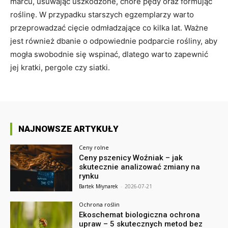
marcu, usuwając uszkodzone, chore pędy oraz formując
roślinę. W przypadku starszych egzemplarzy warto
przeprowadzać cięcie odmładzające co kilka lat. Ważne
jest również dbanie o odpowiednie podparcie rośliny, aby
mogła swobodnie się wspinać, dlatego warto zapewnić
jej kratki, pergole czy siatki.
NAJNOWSZE ARTYKUŁY
Ceny rolne
Ceny pszenicy Woźniak – jak
skutecznie analizować zmiany na
rynku
Bartek Młynarek
-
2026-07-21
Ochrona roślin
Ekoschemat biologiczna ochrona
upraw – 5 skutecznych metod bez