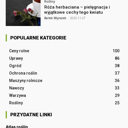
Rośliny
Róża herbaciana – pielęgnacja i
wyjątkowe cechy tego kwiatu
Bartek Młynarek
-
2025-11-27
POPULARNE KATEGORIE
Ceny rolne
100
Uprawy
86
Ogród
38
Ochrona roślin
37
Maszyny rolnicze
36
Nawozy
33
Warzywa
29
Rośliny
25
PRZYDATNE LINKI
Atlas roślin