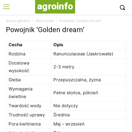
agroinfo
Strona główna
Atlas roślin
Powojnik 'Golden dream’
Powojnik 'Golden dream’
Cecha
Opis
Rodzina
Ranunculaceae (Jaskrowate)
Docelowa
2-3 metry
wysokość
Gleba
Przepuszczalna, żyzna
Wymagania
Pełne słońce, półcień
świetlne
Twardość wody
Nie dotyczy
Trudność uprawy
Średnia
Pora kwitnienia
Maj – wrzesień